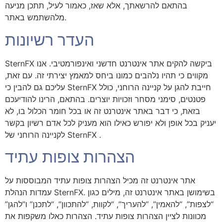
בהתאם להרשאתך, אלא שאז, כאמור לעיל, תתכן מניעה
מלהשתמש באתר.
העדר רשיונות
SternFX ביקשה להקים אתר אינטרנט חדשני ואינפורמטיבי. אנו
מקווים כי תהיו נלהבים כמונו ביחס למאמץ יצירתי זה. עם זאת,
עליכם גם להבין כי SternFX חייבת להגן על קניינה הרוחני, כולל
פטנטים, סימני מסחר וזכויות יוצרים. בהתאם, הרינו להודיעכם
בזאת, כי דבר באתר אינטרנט זה או בכל חומר הכלול בו, לא
יעניק בכל אופן ולא יפורש כאילו הוא מעניק לכל אדם רשיון בקשר
לקניינה הרוחני של SternFX .
הצהרות צופות עתיד
אתר אינטרנט זה מכיל הצהרות צופות עתיד המבוססות על
עמדות הנהלת SternFX. בשימושן באתר אינטרנט זה, מילים כגון
“לצפות”, “להאמין”, “להעריך”, “לקוות, “להתכוון”, “לתכנן” ו”להגן”
מכוונות לציין הצהרות צופות עתיד. הצהרות כאלו משקפות את