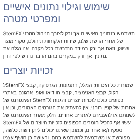
שימוש וגילוי נתונים אישיים
ומפרטי מטרה
SternFX תשתמש בנתוניך האישיים אך ורק לצורך הניהול הטכני
של אתרי הרשת שלנו, שירות הלקוחות וניהולם, סקרי מוצר
ושיווק, וזאת אך ורק במידה הנדרשת בכל מקרה. אנו נגלה את
נתוניך אך ורק במקרים בהם הדבר נדרש לפי הדין.
זכויות יוצרים
לSternFX שמורות כל הזכויות; המלל, התמונות, הגרפיקה, קבצי
הקול, קבצי האנימציה, קבצי הוידיאו ואופן ארגונם באתרי
האינטרנט של SternFX כפופים כולם לזכויות יוצרים והגנות
אחרות של קניין רוחני. אין להעתיק את הגורמים האמורים, וכן אין
לשנותם או להעבירם לאתרים אחרים. חלק מאתר האינטרנט של
SternFX עשוי אף להכיל חומרים הכפופים לזכויות היוצרים של
ספקיו ו/או אחרים, וכמובן שאיננו יכולים ליתן רשות כלשהי,
מפורשת או משתמעת להשתמש בהם, והעושה כן חושף עצמו