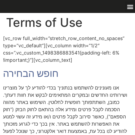
Terms of Use
[vc_row full_width=”stretch_row_content_no_spaces”
type=”vc_default”][vc_column width=”1/2″
css=”.vc_custom_1498386883541{padding-left: 6%
!important;}”][vc_column_text]
חופש הבחירה
אנו מעונינים להשתמש בנתוניך בכדי להודיע לך על מוצרינו
ושירותינו החדשים ובמקרים המתאימים לבקש את חוות דעתך.
כמובן, השתתפותך חופשית לחלוטין. השימוש באתר מהווה
הסכמה לקבל פרטים ומידע אלה בהתאם לחוק הבזק (“חוק
הספאם”), כאשר סירוב לקבל פרטים ו/או מידע זה עשוי למנוע
את האפשרות להשתמש באתר. אין בכך כדי לגרוע מזכותך
להודיע לנו בכל עת, באמצעות דואר אלקטרוני, כך שנוכל לפעול