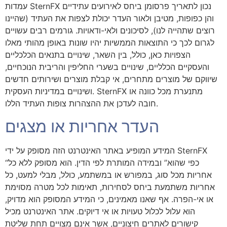
עמדות SternFX נכון לתאריך פרסומן ביחס לאירועים עתידיים
והן כפופות, מטיבן ולאור העדר יכולת לצפות את העתיד (שהיינו
רוצים שתהייה לנו), לסיכונים ולאי-ודאויות. גורמים רבים עשויים
לגרום לכך כי התוצאות הממשיות יהיו שונות באופן מהותי מאלו
הצפויות כאן, כולל, בין השאר, שינויים בתנאים הכלכליים
והעסקיים הכלליים, שינויים בשערי החליפין והריבית הנוכחיים,
שיווקם של מוצרים מתחרים, אי קבלת מוצרים ושירותים חדשים
ושינויים במדיניות העסקית. SternFX מתנערת מכל כוונה או
חובה לעדכן את ההצהרות צופות העתיד הללו.
העדר אחריות או מצגים
המידע המופיע באתר האינטרנט הזה מסופק על ידי SternFX
“כפי שהוא” ובמידה המותרת לפי הדין. הוא מסופק ללא כל
אחריות מכל סוג, במפורש או במשתמע, כולל, מבלי למעט, כל
אחריות משתמעת ביחס לסחירות, תאימות לכל מטרה מסוימת
או אי-הפרה. אף שאנו מאמינים, כי המידע המסופק הוא מדויק,
הוא עלול לכלול טעויות או אי דיוקים. אתר האינטרנט מכיל
קישורים לאתרים חיצוניים, אשר אינם מצויים תחת שליטת