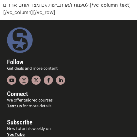
לטענות ו/או תביעות גם מצד אותם אחרים.[/vc_column_text]
[/vc_column][/vc_row]
Follow
Get deals and more content
Connect
We offer tailored courses
Text us
for more details
Subscribe
New tutorials weekly on
YouTube