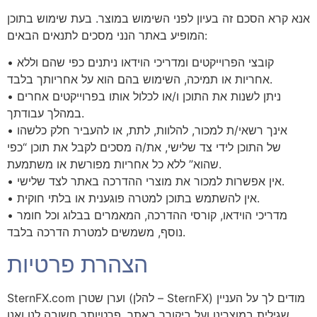
אנא קרא הסכם זה בעיון לפני השימוש במוצר. בעת שימוש בתוכן
המופיע באתר הנני מסכים לתנאים הבאים:
• קובצי הפרוייקטים ומדריכי הוידאו ניתנים כפי שהם וללא
אחריות או תמיכה, השימוש בהם הוא על אחריותך בלבד.
• ניתן לשנות את התוכן ו/או לכלול אותו בפרוייקטים אחרים
במהלך עבודתך.
• אינך רשאי/ת למכור, להלוות, לתת, או להעביר חלק כלשהו
של התוכן לידי צד שלישי, את/ה מסכים לקבל את תוכן “כפי
שהוא” ללא כל אחריות מפורשת או משתמעת.
• אין אפשרות למכור את מוצרי ההדרכה באתר לצד שלישי.
• אין להשתמש בתוכן למטרה פוגענית או בלתי חוקית.
• מדריכי הוידאו, קורסי ההדרכה, המאמרים בבלוג וכל חומר
נוסף, משמשים למטרת הדרכה בלבד.
הצהרת פרטיות
SternFX.com וערן שטרן (להלן – SternFX) מודים לך על העניין
שגילית במוצרינו ועל ביקורך באתר. פרטיותך חשובה לנו ואנו